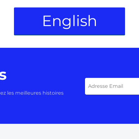
English
s
z les meilleures histoires